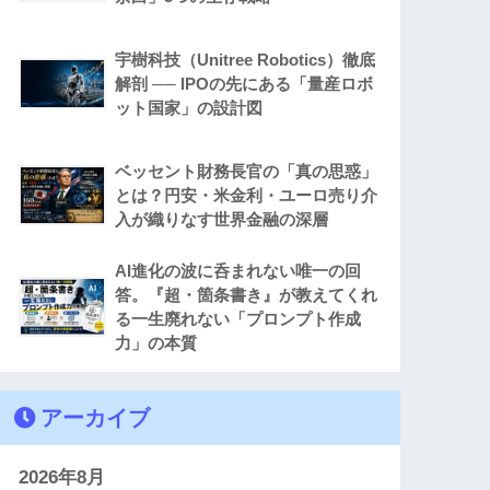
宇樹科技（Unitree Robotics）徹底
解剖 ── IPOの先にある「量産ロボ
ット国家」の設計図
ベッセント財務長官の「真の思惑」
とは？円安・米金利・ユーロ売り介
入が織りなす世界金融の深層
AI進化の波に呑まれない唯一の回
答。『超・箇条書き』が教えてくれ
る一生廃れない「プロンプト作成
力」の本質
アーカイブ
2026年8月