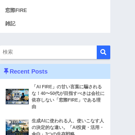
窓際FIRE
雑記
Recent Posts
「AI FIRE」の甘い言葉に騙される
な！40〜50代が目指すべきは会社に
依存しない「窓際FIRE」である理
由
生成AIに使われる人、使いこなす人
の決定的な違い。「AI投資・活用・
余白」3つの生存戦略