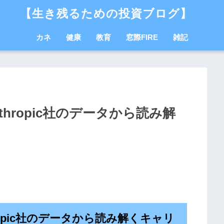
【生き残るための投資ブログ】
カネ
健康
教育
窓際FIRE
雑記
thropic社のデータから読み解
ropic社のデータから読み解くキャリ