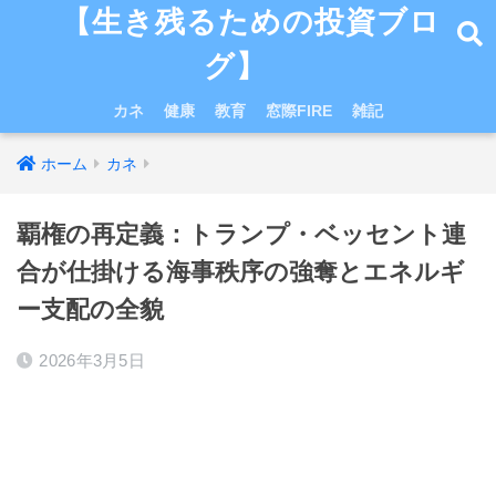
【生き残るための投資ブロ
グ】
カネ
健康
教育
窓際FIRE
雑記
ホーム
カネ
覇権の再定義：トランプ・ベッセント連
合が仕掛ける海事秩序の強奪とエネルギ
ー支配の全貌
2026年3月5日