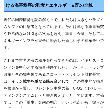
ける海事秩序の強奪とエネルギー支配の全貌
現代の国際情勢を読み解く上で、私たちは大きなパラダイ
ムシフトの目撃者となっています。それは単なる軍事衝突
や政治的な駆け引きの次元を超え、軍事、金融、そしてエ
ネルギーインフラが完全に融合した新しい形の覇権争いで
す。
これまで世界の海の秩序を司ってきたのは、イギリス・ロ
ンドンを中心とする海事秩序でした。しかし今、トランプ
政権とその知恵袋であるスコット・ベッセント財務長官
は、
イラン戦争を単なる踏み台として、
この歴史的な構造
を根底から覆し、ワシントン主導の新しいOS（オペレー
ティングシステム）へと書き換えようとしています。本稿
では、この「軍事と金融の融合」という視点から、彼らが