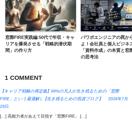
窓際FIRE実践編:50代で年収・キャ
パワポエンジニアの罠か
リアを爆発させる「戦略的潜伏期
よ！会社員と個人ビジネ
間」の作り方
「資料作成」の本質と窓際
の思考法
1
COMMENT
【キャリア戦略の再定義】99%の凡人が生き残るための「窓際
FIRE」という最適解 | 【生き残るための投資ブログ】
2026年7月
29日
[…] 高能力者があえて目指す「窓際FIRE」 […]