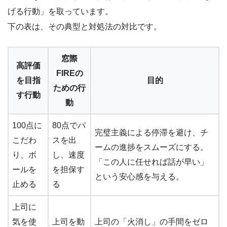
げる行動」を取っています。
下の表は、その典型と対処法の対比です。
窓際
高評価
FIREの
を目指
目的
ための行
す行動
動
100点に
80点でパ
完璧主義による停滞を避け、チ
こだわ
スを出
ームの進捗をスムーズにする。
り、ボ
し、速度
「この人に任せれば話が早い」
ールを
を担保す
という安心感を与える。
止める
る
上司に
気を使
上司を動
上司の「火消し」の手間をゼロ