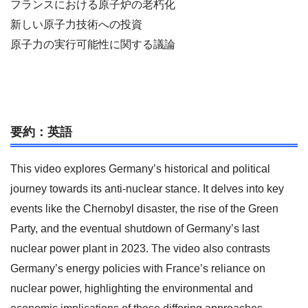
フランスにおける原子炉の老朽化
新しい原子力技術への投資
原子力の実行可能性に関する議論
要約：英語
This video explores Germany’s historical and political
journey towards its anti-nuclear stance. It delves into key
events like the Chernobyl disaster, the rise of the Green
Party, and the eventual shutdown of Germany’s last
nuclear power plant in 2023. The video also contrasts
Germany’s energy policies with France’s reliance on
nuclear power, highlighting the environmental and