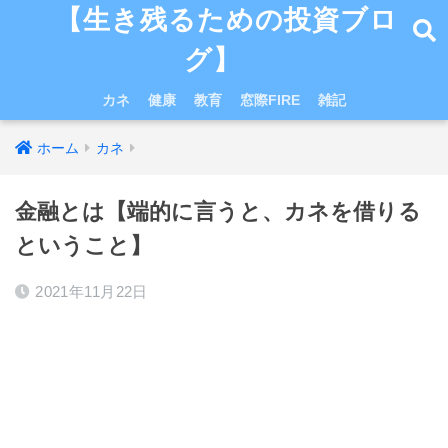
【生き残るための投資ブロ
グ】
カネ
健康
教育
窓際FIRE
雑記
ホーム
カネ
金融とは【端的に言うと、カネを借りる
ということ】
2021年11月22日