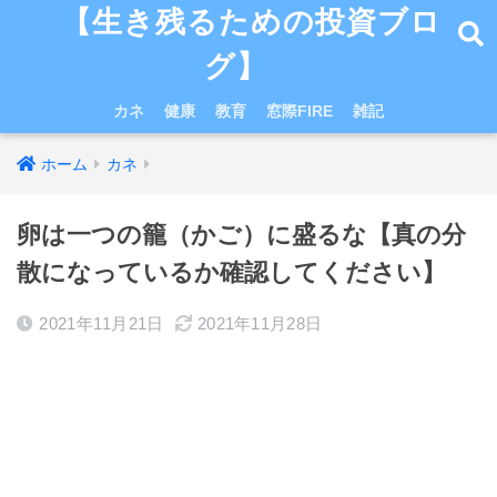
【生き残るための投資ブロ
グ】
カネ
健康
教育
窓際FIRE
雑記
ホーム
カネ
卵は一つの籠（かご）に盛るな【真の分
散になっているか確認してください】
2021年11月21日
2021年11月28日