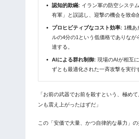
認知的欺瞞:
イラン軍の防空システム
有軍」と誤認し、迎撃の機会を致命
プロヒビティブなコスト効率:
1機あ
ルの4分の1という低価格でありなが
達する。
AIによる群れ制御:
現場のAIが相互
ずとも最適化された一斉攻撃を実行
「お前の武器でお前を殺すという、極めて
ンも震え上がったはずだ」
この「安価で大量、かつ自律的な暴力」の