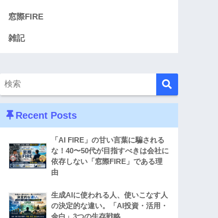
窓際FIRE
雑記
Recent Posts
「AI FIRE」の甘い言葉に騙される
な！40〜50代が目指すべきは会社に
依存しない「窓際FIRE」である理
由
生成AIに使われる人、使いこなす人
の決定的な違い。「AI投資・活用・
余白」3つの生存戦略