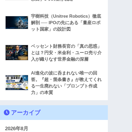
宇樹科技（Unitree Robotics）徹底
解剖 ── IPOの先にある「量産ロボ
ット国家」の設計図
ベッセント財務長官の「真の思惑」
とは？円安・米金利・ユーロ売り介
入が織りなす世界金融の深層
AI進化の波に呑まれない唯一の回
答。『超・箇条書き』が教えてくれ
る一生廃れない「プロンプト作成
力」の本質
アーカイブ
2026年8月