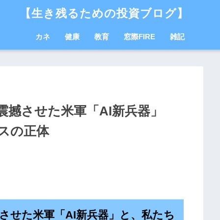
【生き残るための投資ブログ】
カネ
健康
教育
窓際FIRE
雑記
震撼させた米軍「AI新兵器」
スの正体
させた米軍「AI新兵器」と、私たち