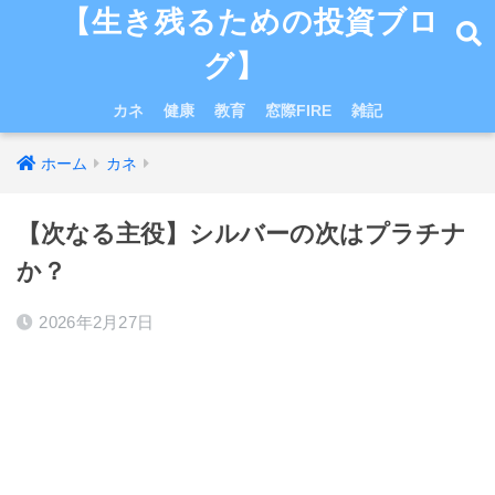
【生き残るための投資ブロ
グ】
カネ
健康
教育
窓際FIRE
雑記
ホーム
カネ
【次なる主役】シルバーの次はプラチナ
か？
2026年2月27日