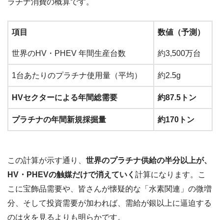
ラチナ消費の概算です。
項目
数値（予測）
世界のHV・PHEV 年間生産台数
約3,500万台
1台あたりのプラチナ使用量（平均）
約2.5g
HVセクターによる年間総需要
約87.5トン
プラチナの年間新規採掘量
約170トン
この計算が示す通り、
世界のプラチナ供給の半分以上が、
HV・PHEVの触媒だけで消えていく
計算になります。こ
こに宝飾品需要や、皆さんが懐疑的な「水素関連」の微増
分、そして投資需要が加われば、需給が銀以上に逼迫する
のは火を見るよりも明らかです。