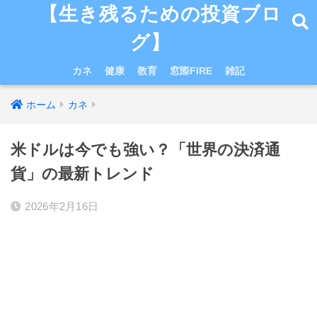
【生き残るための投資ブロ
グ】
カネ
健康
教育
窓際FIRE
雑記
ホーム
カネ
米ドルは今でも強い？「世界の決済通
貨」の最新トレンド
2026年2月16日