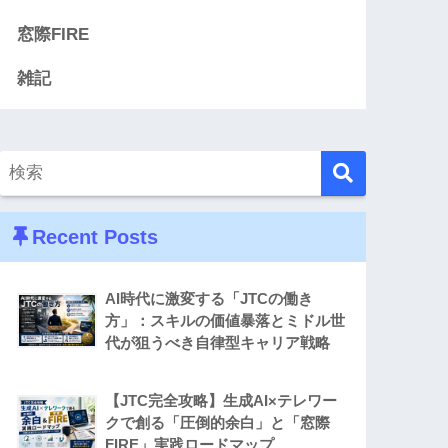
窓際FIRE
雑記
Recent Posts
AI時代に激変する「JTCの働き
方」：スキルの価値暴落とミドル世
代が狙うべき自律型キャリア戦略
【JTC完全攻略】生成AI×テレワー
クで創る「圧倒的余白」と「窓際
FIRE」実践ロードマップ