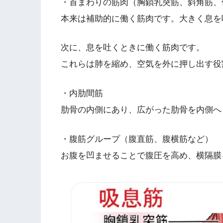
・首まわりの筋肉（胸鎖乳突筋、斜角筋、
本来は補助的に働く筋肉です。大きく息を
次に、息を吐くときに働く筋肉です。
これらは肺を縮め、空気を外に押し出す役
・内肋間筋
肋骨の内側にあり、広がった肋骨を内側へ
・腹筋グループ（腹直筋、腹横筋など）
お腹を凹ませることで腹圧を高め、横隔膜