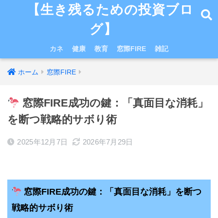
【生き残るための投資ブロ
グ】
カネ
健康
教育
窓際FIRE
雑記
ホーム
窓際FIRE
窓際FIRE成功の鍵：「真面目な消耗」
を断つ戦略的サボり術
2025年12月7日
2026年7月29日
窓際FIRE成功の鍵：「真面目な消耗」を断つ
戦略的サボり術