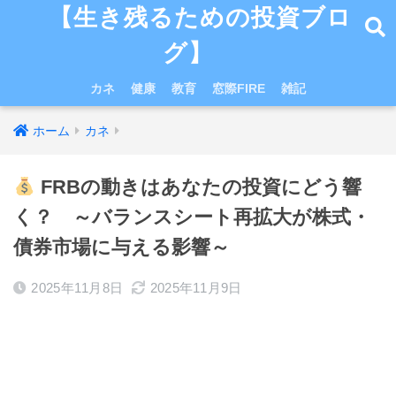
【生き残るための投資ブロ
グ】
カネ
健康
教育
窓際FIRE
雑記
ホーム
カネ
FRBの動きはあなたの投資にどう響
く？ ～バランスシート再拡大が株式・
債券市場に与える影響～
2025年11月8日
2025年11月9日