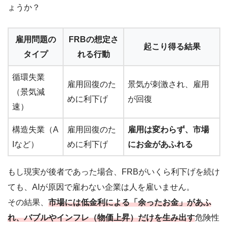
ょうか？
雇用問題の
FRBの想定さ
起こり得る結果
タイプ
れる行動
循環失業
雇用回復のた
景気が刺激され、雇用
（景気減
めに利下げ
が回復
速）
構造失業（A
雇用回復のた
雇用は変わらず、市場
Iなど）
めに利下げ
にお金があふれる
もし現実が後者であった場合、FRBがいくら利下げを続け
ても、AIが原因で雇わない企業は人を雇いません。
その結果、
市場には低金利による「余ったお金」があふ
れ、バブルやインフレ（物価上昇）だけを生み出す
危険性