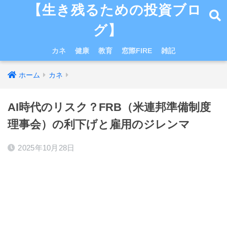
【生き残るための投資ブロ
グ】
カネ
健康
教育
窓際FIRE
雑記
ホーム
カネ
AI時代のリスク？FRB（米連邦準備制度
理事会）の利下げと雇用のジレンマ
2025年10月28日