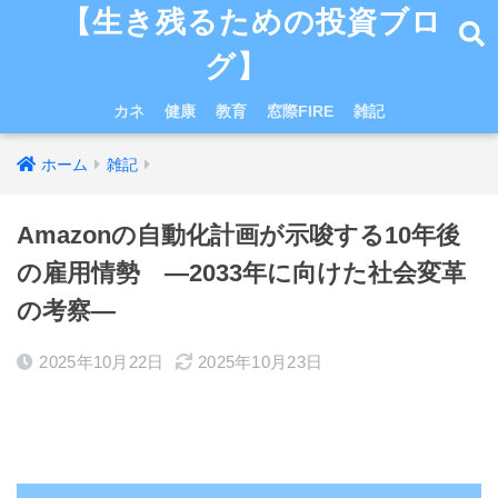
【生き残るための投資ブロ
グ】
カネ
健康
教育
窓際FIRE
雑記
ホーム
雑記
Amazonの自動化計画が示唆する10年後
の雇用情勢 ―2033年に向けた社会変革
の考察―
2025年10月22日
2025年10月23日