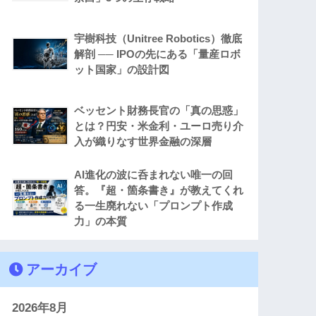
宇樹科技（Unitree Robotics）徹底
解剖 ── IPOの先にある「量産ロボ
ット国家」の設計図
ベッセント財務長官の「真の思惑」
とは？円安・米金利・ユーロ売り介
入が織りなす世界金融の深層
AI進化の波に呑まれない唯一の回
答。『超・箇条書き』が教えてくれ
る一生廃れない「プロンプト作成
力」の本質
アーカイブ
2026年8月