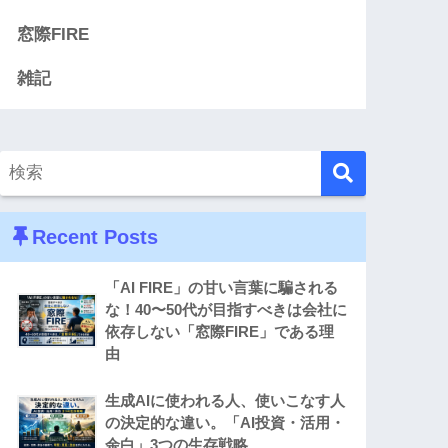
窓際FIRE
雑記
Recent Posts
「AI FIRE」の甘い言葉に騙される
な！40〜50代が目指すべきは会社に
依存しない「窓際FIRE」である理
由
生成AIに使われる人、使いこなす人
の決定的な違い。「AI投資・活用・
余白」3つの生存戦略