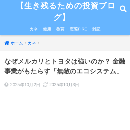
【生き残るための投資ブロ
グ】
カネ
健康
教育
窓際FIRE
雑記
ホーム
カネ
なぜメルカリとトヨタは強いのか？ 金融
事業がもたらす「無敵のエコシステム」
2025年10月2日
2025年10月3日