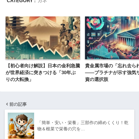
CATEGORY :
カネ
【初心者向け解説】日本の金利急騰
貴金属市場の「忘れ去ら
が世界経済に突きつける「30年ぶ
——プラチナが示す強気
りの大転換」
資の選択肢
前の記事
「簡単・安い・栄養」三部作の締めくくり！乾
物＆根菜で栄養の穴を…