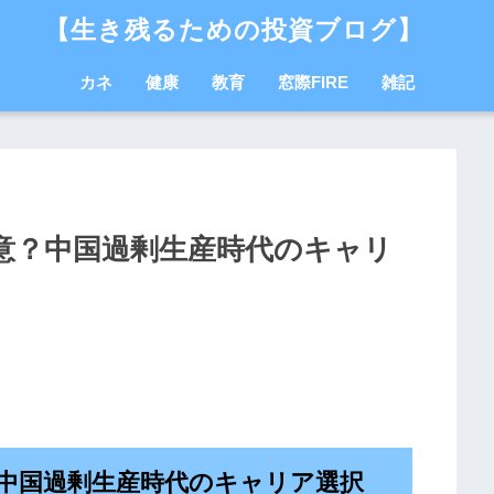
【生き残るための投資ブログ】
カネ
健康
教育
窓際FIRE
雑記
意？中国過剰生産時代のキャリ
中国過剰生産時代のキャリア選択