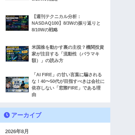
【週刊テクニカル分析：
NASDAQ100】8/3Wの振り返りと
8/10Wの戦略
米国株を動かす裏の主役？機関投資
家が注目する「流動性（バラマキ
額）」の読み方
「AI FIRE」の甘い言葉に騙される
な！40〜50代が目指すべきは会社に
依存しない「窓際FIRE」である理
由
アーカイブ
2026年8月