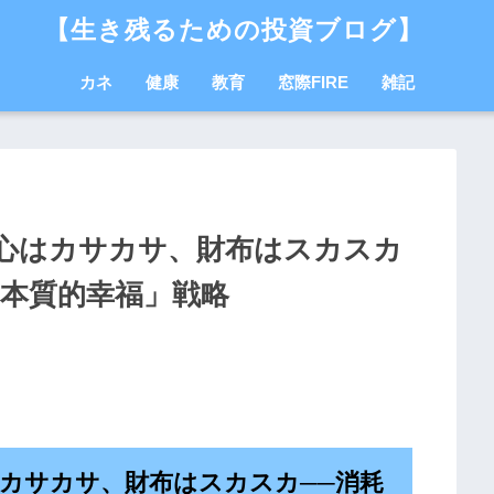
【生き残るための投資ブログ】
カネ
健康
教育
窓際FIRE
雑記
心はカサカサ、財布はスカスカ
「本質的幸福」戦略
カサカサ、財布はスカスカ──消耗