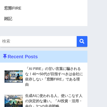
窓際FIRE
雑記
Recent Posts
「AI FIRE」の甘い言葉に騙される
な！40〜50代が目指すべきは会社に
依存しない「窓際FIRE」である理
由
生成AIに使われる人、使いこなす人
の決定的な違い。「AI投資・活用・
余白」3つの生存戦略