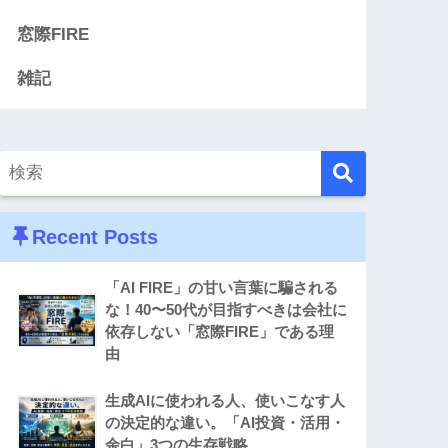
窓際FIRE
雑記
Recent Posts
「AI FIRE」の甘い言葉に騙される
な！40〜50代が目指すべきは会社に
依存しない「窓際FIRE」である理
由
生成AIに使われる人、使いこなす人
の決定的な違い。「AI投資・活用・
余白」3つの生存戦略