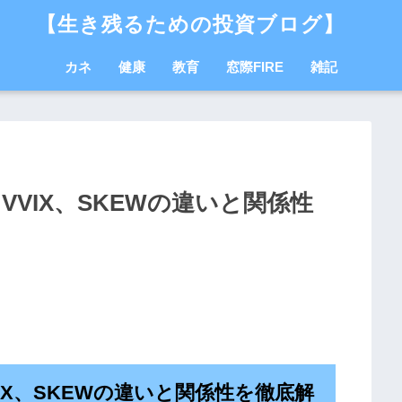
【生き残るための投資ブログ】
カネ
健康
教育
窓際FIRE
雑記
、VVIX、SKEWの違いと関係性
VIX、SKEWの違いと関係性を徹底解