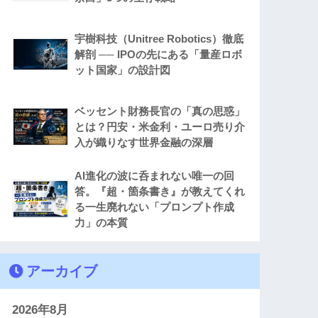
宇樹科技（Unitree Robotics）徹底
解剖 ── IPOの先にある「量産ロボ
ット国家」の設計図
ベッセント財務長官の「真の思惑」
とは？円安・米金利・ユーロ売り介
入が織りなす世界金融の深層
AI進化の波に呑まれない唯一の回
答。『超・箇条書き』が教えてくれ
る一生廃れない「プロンプト作成
力」の本質
アーカイブ
2026年8月