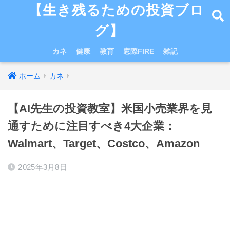
【生き残るための投資ブロ
グ】
カネ
健康
教育
窓際FIRE
雑記
ホーム
カネ
【AI先生の投資教室】米国小売業界を見
通すために注目すべき4大企業：
Walmart、Target、Costco、Amazon
2025年3月8日