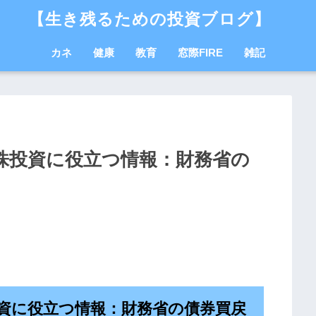
【生き残るための投資ブログ】
カネ
健康
教育
窓際FIRE
雑記
国株投資に役立つ情報：財務省の
投資に役立つ情報：財務省の債券買戻