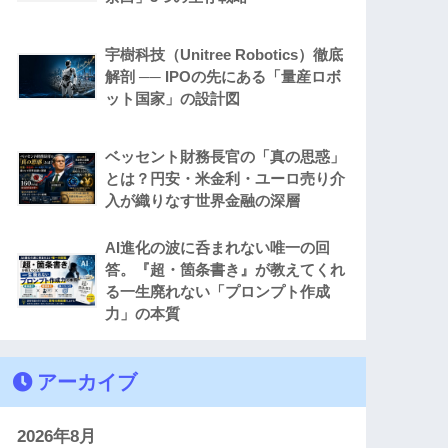
宇樹科技（Unitree Robotics）徹底
解剖 ── IPOの先にある「量産ロボ
ット国家」の設計図
ベッセント財務長官の「真の思惑」
とは？円安・米金利・ユーロ売り介
入が織りなす世界金融の深層
AI進化の波に呑まれない唯一の回
答。『超・箇条書き』が教えてくれ
る一生廃れない「プロンプト作成
力」の本質
アーカイブ
2026年8月