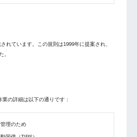
5に記載されています。この規則は1999年に提案され、
た。
し作業の詳細は以下の通りです：
金管理のため
動国債（TIPS）