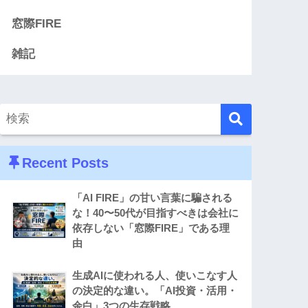
窓際FIRE
雑記
Recent Posts
「AI FIRE」の甘い言葉に騙される
な！40〜50代が目指すべきは会社に
依存しない「窓際FIRE」である理
由
生成AIに使われる人、使いこなす人
の決定的な違い。「AI投資・活用・
余白」3つの生存戦略