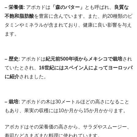
– 栄養価:
アボカドは
「森のバター」
とも呼ばれ、
良質な
不飽和脂肪酸
を豊富に含んでいます。また、約20種類のビ
タミンやミネラルが含まれており、健康に良い影響を与え
ます。
– 歴史:
アボカドは
紀元前500年頃からメキシコで栽培
され
ていたとされ、
16世紀にはスペイン人によってヨーロッパ
に紹介
されました。
– 栽培:
アボカドの木は30メートルほどの高さになること
もあり、果実の収穫には10か月から15か月かかります。
アボカドはその栄養価の高さから、サラダやスムージー、
寿司などさまざまな料理に使われています。