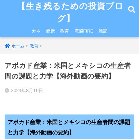
【生き残るための投資ブロ
グ】
カネ
健康
教育
窓際FIRE
雑記
ホーム
教育
アボカド産業：米国とメキシコの生産者
間の課題と力学【海外動画の要約】
2024年8月10日
アボカド産業：米国とメキシコの生産者間の課題
と力学
【海外動画の要約】