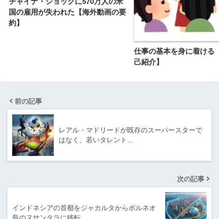
チャイナ・ショックに570万人の米
国の雇用が失われた【海外動画の要
約】
仕事の基本を身に着ける
己紹介】
前の記事
レアル・マドリードが既存のスーパースターで
はなく、若いタレント…
次の記事
インドネシアの首都をジャカルタからボルネオ
島のヌサンタラに移転…