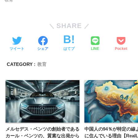
SHARE
ツイート
シェア
はてブ
LINE
Pocket
CATEGORY :
教育
メルセデス・ベンツの創始者である
中国人の94％が特定の線
カール・ベンツの、質素な出発から
に住んでいる理由【RealLif