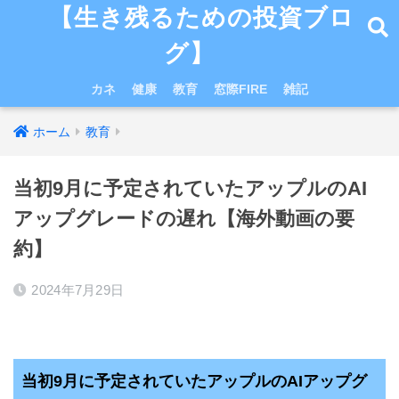
【生き残るための投資ブロ
グ】
カネ
健康
教育
窓際FIRE
雑記
ホーム
教育
当初9月に予定されていたアップルのAI
アップグレードの遅れ【海外動画の要
約】
2024年7月29日
当初9月に予定されていたアップルのAIアップグ