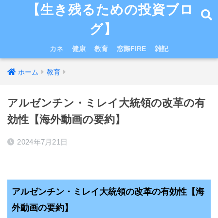
【生き残るための投資ブロ
グ】
カネ
健康
教育
窓際FIRE
雑記
ホーム
教育
アルゼンチン・ミレイ大統領の改革の有
効性【海外動画の要約】
2024年7月21日
アルゼンチン
・ミレイ大統領の改革の有効性
【海
外動画の要約】