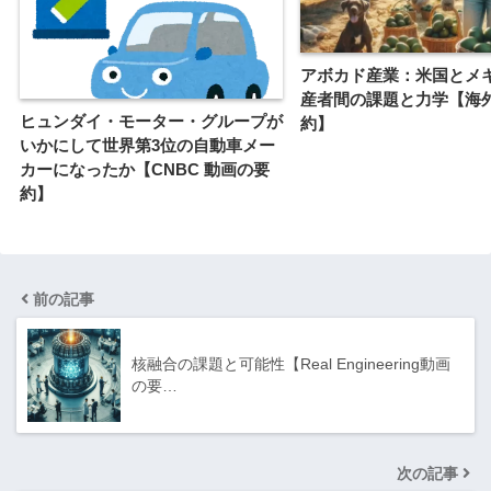
アボカド産業：米国とメ
産者間の課題と力学【海
ヒュンダイ・モーター・グループが
約】
いかにして世界第3位の自動車メー
カーになったか【CNBC 動画の要
約】
前の記事
核融合の課題と可能性【Real Engineering動画
の要…
次の記事