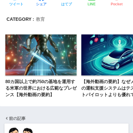
ツイート
シェア
はてブ
LINE
Pocket
CATEGORY :
教育
80カ国以上で約750の基地を運用す
【海外動画の要約】なぜ
る米軍の世界における広範なプレゼ
の運転支援システムはテ
ンス【海外動画の要約】
トパイロットよりも優れ
前の記事