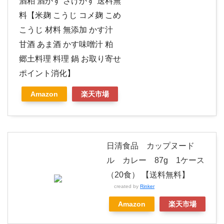
酒粕 酒かす さけかす 送料無
料【米麹 こうじ コメ麹 こめ
こうじ 材料 無添加 かす汁
甘酒 あま酒 かす味噌汁 粕
郷土料理 料理 鍋 お取り寄せ
ポイント消化】
Amazon
楽天市場
日清食品 カップヌード
ル カレー 87g 1ケース
（20食） 【送料無料】
created by
Rinker
Amazon
楽天市場