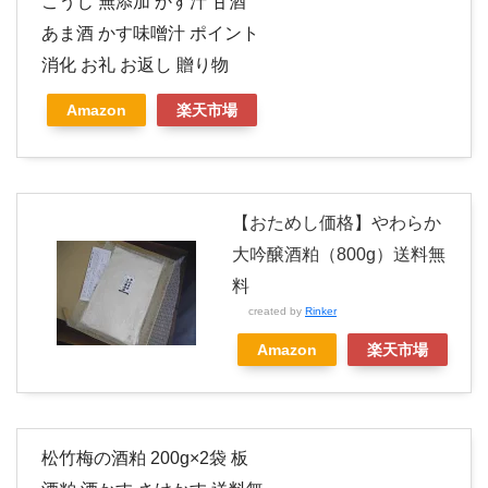
こうじ 無添加 かす汁 甘酒
あま酒 かす味噌汁 ポイント
消化 お礼 お返し 贈り物
Amazon
楽天市場
【おためし価格】やわらか
大吟醸酒粕（800g）送料無
料
created by
Rinker
Amazon
楽天市場
松竹梅の酒粕 200g×2袋 板