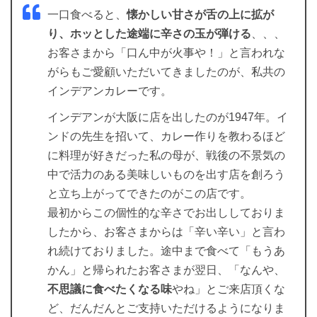
一口食べると、
懐かしい甘さが舌の上に拡が
り、ホッとした途端に辛さの玉が弾ける
、、、
お客さまから「口ん中が火事や！」と言われな
がらもご愛顧いただいてきましたのが、私共の
インデアンカレーです。
インデアンが大阪に店を出したのが1947年。イ
ンドの先生を招いて、カレー作りを教わるほど
に料理が好きだった私の母が、戦後の不景気の
中で活力のある美味しいものを出す店を創ろう
と立ち上がってできたのがこの店です。
最初からこの個性的な辛さでお出ししておりま
したから、お客さまからは「辛い辛い」と言わ
れ続けておりました。途中まで食べて「もうあ
かん」と帰られたお客さまが翌日、「なんや、
不思議に食べたくなる味
やね」とご来店頂くな
ど、だんだんとご支持いただけるようになりま