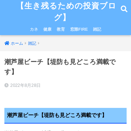
【生き残るための投資ブロ
グ】
カネ
健康
教育
窓際FIRE
雑記
ホーム
雑記
潮芦屋ビーチ【堤防も見どころ満載で
す】
2022年8月28日
潮芦屋ビーチ【堤防も見どころ満載です】