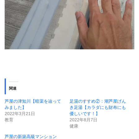
関連
芦屋の津知川【暗渠を辿って
足湯のすすめ②：潮芦屋げん
みました】
き足湯【カラダにも財布にも
2022年3月21日
優しいです！】
教育
2022年8月7日
健康
芦屋の新築高級マンション