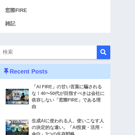
窓際FIRE
雑記
Recent Posts
「AI FIRE」の甘い言葉に騙される
な！40〜50代が目指すべきは会社に
依存しない「窓際FIRE」である理
由
生成AIに使われる人、使いこなす人
の決定的な違い。「AI投資・活用・
余白」3つの生存戦略