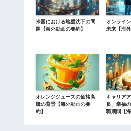
米国における地盤沈下の問
オンライ
題【海外動画の要約】
未来【海
オレンジジュースの価格高
キャリア
騰の背景【海外動画の要
長、幸福
約】
職期間【