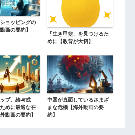
ンショッピングの
外動画の要約】
「生き甲斐」を見つけるた
めに【教育が大切】
アップ、給与成
中国が直面しているさまざ
のために最適な在
まな危機【海外動画の要
海外動画の要約】
約】