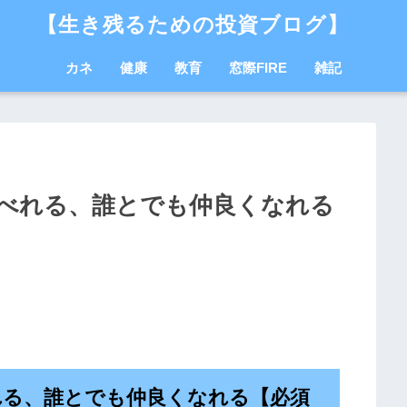
【生き残るための投資ブログ】
カネ
健康
教育
窓際FIRE
雑記
べれる、誰とでも仲良くなれる
れる、誰とでも仲良くなれる【必須