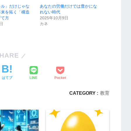
キル」だけじゃな
あなたの労働だけでは豊かにな
将来を拓く「構造
れない時代
育て方
2025年10月9日
1日
カネ
HARE
はてブ
LINE
Pocket
CATEGORY :
教育