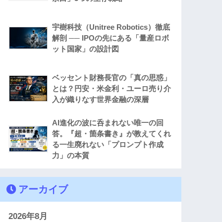
宇樹科技（Unitree Robotics）徹底
解剖 ── IPOの先にある「量産ロボ
ット国家」の設計図
ベッセント財務長官の「真の思惑」
とは？円安・米金利・ユーロ売り介
入が織りなす世界金融の深層
AI進化の波に呑まれない唯一の回
答。『超・箇条書き』が教えてくれ
る一生廃れない「プロンプト作成
力」の本質
アーカイブ
2026年8月