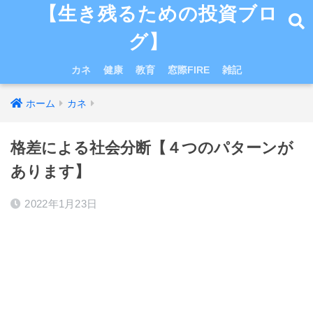
【生き残るための投資ブロ
グ】
カネ
健康
教育
窓際FIRE
雑記
ホーム
カネ
格差による社会分断【４つのパターンが
あります】
2022年1月23日