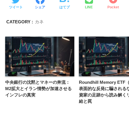
ツイート
シェア
はてブ
LINE
Pocket
CATEGORY :
カネ
中央銀行の沈黙とマネーの奔流：
Roundhill Memory ET
M2拡大とイラン情勢が加速させる
表面的な反発に騙される
インフレの真実
資家の足跡から読み解く
給と罠