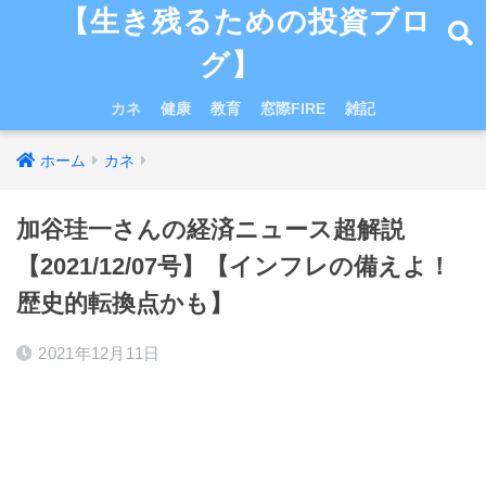
【生き残るための投資ブロ
グ】
カネ
健康
教育
窓際FIRE
雑記
ホーム
カネ
加谷珪一さんの経済ニュース超解説
【2021/12/07号】【インフレの備えよ！
歴史的転換点かも】
2021年12月11日