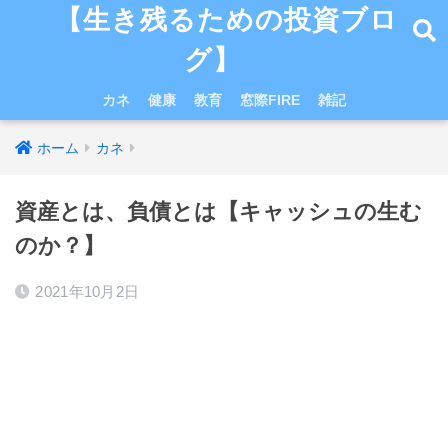
【生き残るための投資ブロ
グ】
カネ
健康
教育
窓際FIRE
雑記
ホーム
カネ
資産とは、負債とは【キャッシュの生む
のか？】
2021年10月2日