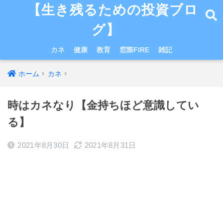
【生き残るための投資ブロ
グ】
カネ
健康
教育
窓際FIRE
雑記
ホーム
カネ
時はカネなり【金持ちほど意識してい
る】
2021年8月30日
2021年8月31日