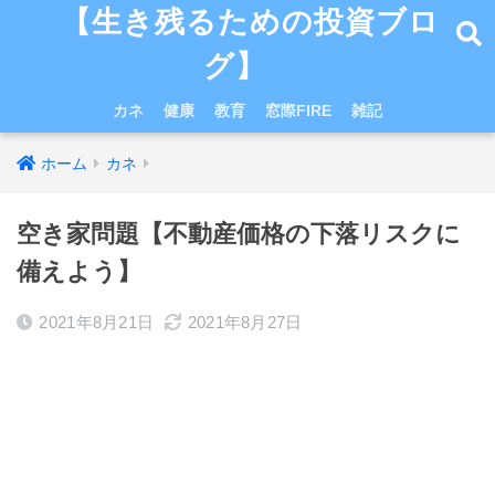
【生き残るための投資ブロ
グ】
カネ
健康
教育
窓際FIRE
雑記
ホーム
カネ
空き家問題【不動産価格の下落リスクに
備えよう】
2021年8月21日
2021年8月27日