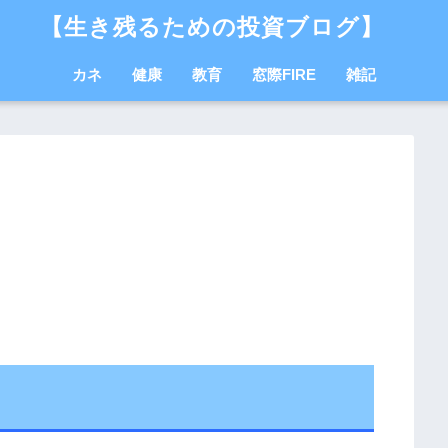
【生き残るための投資ブログ】
カネ
健康
教育
窓際FIRE
雑記