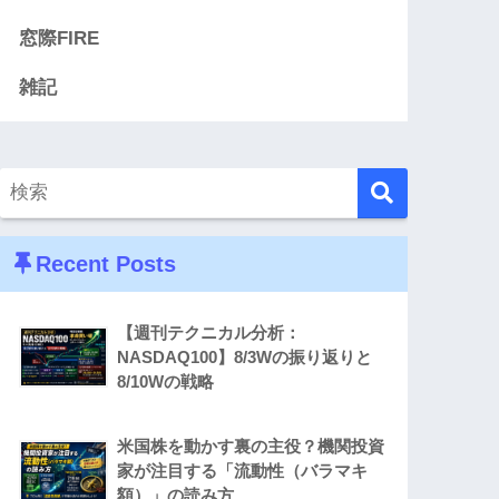
窓際FIRE
雑記
Recent Posts
【週刊テクニカル分析：
NASDAQ100】8/3Wの振り返りと
8/10Wの戦略
米国株を動かす裏の主役？機関投資
家が注目する「流動性（バラマキ
額）」の読み方