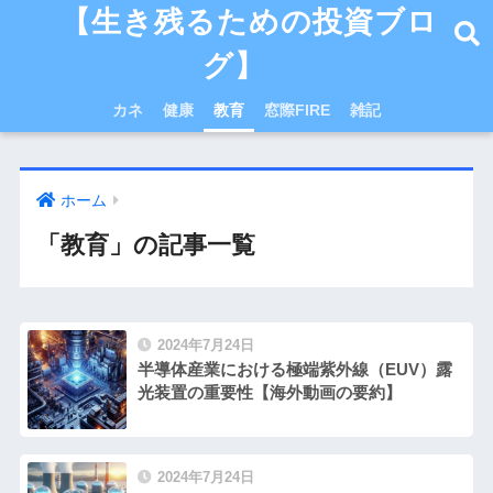
【生き残るための投資ブロ
グ】
カネ
健康
教育
窓際FIRE
雑記
ホーム
「教育」の記事一覧
2024年7月24日
半導体産業における極端紫外線（EUV）露
光装置の重要性【海外動画の要約】
2024年7月24日