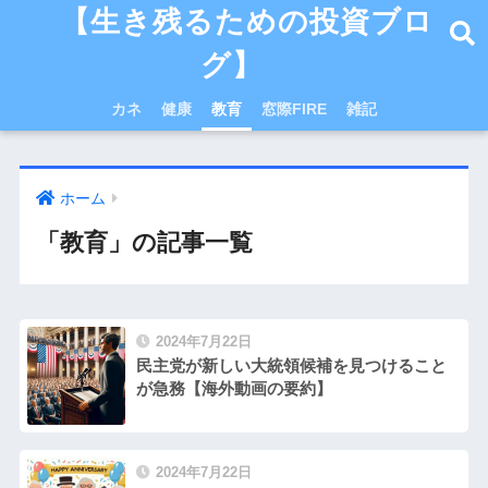
【生き残るための投資ブロ
グ】
カネ
健康
教育
窓際FIRE
雑記
ホーム
「教育」の記事一覧
2024年7月22日
民主党が新しい大統領候補を見つけること
が急務【海外動画の要約】
2024年7月22日