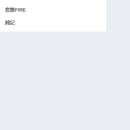
窓際FIRE
雑記