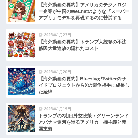
【海外動画の要約】アメリカのテクノロジ
ー企業が中国のWeChatのような『スーパー
アプリ』モデルを再現するのに苦労する理
由
2025年1月23日
【海外動画の要約】トランプ大統領の不法
移民大量追放の隠れたコスト
2025年1月20日
【海外動画の要約】BlueskyがTwitterのサ
イドプロジェクトからXの競争相手に成長し
た経緯
2025年1月19日
トランプの2期目外交政策：グリーンランド
とパナマ運河を巡るアメリカ一極主義と帝
国主義