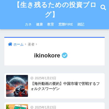
【生き残るための投資ブロ
グ】
カネ
健康
教育
窓際FIRE
雑記
ホーム
著者
ikinokore
2025年1月23日
【海外動画の要約】中国市場で苦戦するフ
ォルクスワーゲン
2025年1月23日