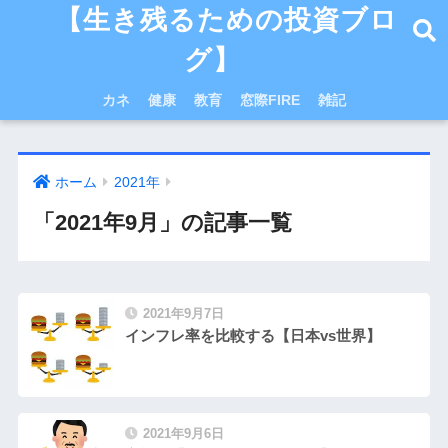
【生き残るための投資ブロ
グ】
カネ
健康
教育
窓際FIRE
雑記
ホーム
2021年
「2021年9月」の記事一覧
2021年9月7日
インフレ率を比較する【日本vs世界】
2021年9月6日